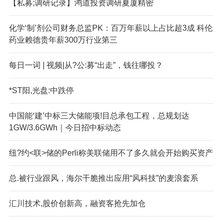
【私募;调研记录】鸿道投资调研夏厦精密
化学‘制’剂公司财务总监PK：百万年薪以上占比超3成 科伦
药业赖德贵年薪300万行业第三
每日一词 | 视频|从?公:募“出走”，钱往哪投？
*ST阳,光盘:中跌停
中国能‘建’中标三大储能项!目总承包工程，总规划达
1GW/3.6GWh｜今日招中标动态
纽?约<联>储的Perli称美联储用不了多久就会开始购买资产
总.被行业跟风，海尔干脆推出应用“风科技”的麦浪套系
汇川技术,股价创新高，融资客抢先加仓