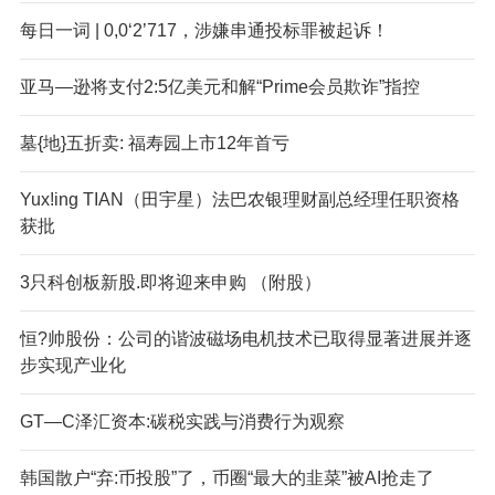
每日一词 | 0,0‘2’717，涉嫌串通投标罪被起诉！
亚马—逊将支付2:5亿美元和解“Prime会员欺诈”指控
墓{地}五折卖: 福寿园上市12年首亏
Yux!ing TIAN（田宇星）法巴农银理财副总经理任职资格
获批
3只科创板新股.即将迎来申购 （附股）
恒?帅股份：公司的谐波磁场电机技术已取得显著进展并逐
步实现产业化
GT—C泽汇资本:碳税实践与消费行为观察
韩国散户“弃:币投股”了，币圈“最大的韭菜”被AI抢走了