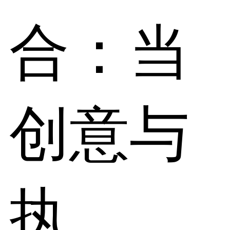
合：当
创意与
执