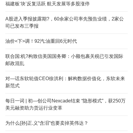
福建板‘块’反复活跃 航天发展等多股涨停
A股进入季报披露期?，60余家公司率先预告业绩，2家公
司已发布三季报
油价<下>调！92汽:油重回6元时代
联合国:机?构致信美国国务卿：小额包裹关税已引发国际
邮政混乱
对—话东软轮值CEO徐洪利：解构数据价值化，东软未来
新范式
每日一词 | 初—创公司Nexcade结束 “隐形模式”，获250万
美元融资助力货运行业变革
为什么{孙}正.义“含泪”也要卖掉英伟达？