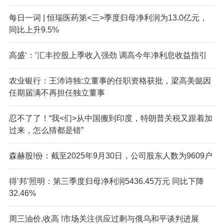
每日一词 | 恒瑞医药第<三>季度归母净利润为13.0亿元，
同比上升9.5%
高盛‘：’汇丰控股上季收入强劲 调高今年净利息收益指引
农业银行：王沛诗独:立董事的任职资格获批，梁高美懿因
任期届满不再担任独立董事
忍不了了！“我<们>从中国搬到印度，特朗普关税又跟着加
过来，怎么猜都是错”
森赫股!份：截至2025年9月30日，公司股东人数为9609户
得‘邦’照明：第三季度归母净利润5436.45万元 同比下降
32.46%
周三油价,收高 !市场关注供应过剩与俄乌和平谈判进展