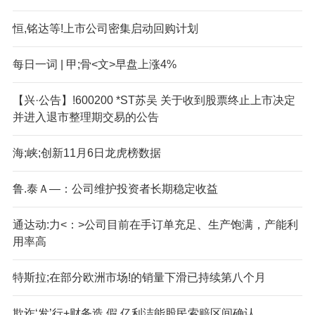
恒,铭达等!上市公司密集启动回购计划
每日一词 | 甲;骨<文>早盘上涨4%
【兴·公告】!600200 *ST苏吴 关于收到股票终止上市决定
并进入退市整理期交易的公告
海;峡;创新11月6日龙虎榜数据
鲁.泰Ａ—：公司维护投资者长期稳定收益
通达动:力<：>公司目前在手订单充足、生产饱满，产能利
用率高
特斯拉;在部分欧洲市场!的销量下滑已持续第八个月
欺诈‘发’行+财务造.假 亿利洁能股民索赔区间确认