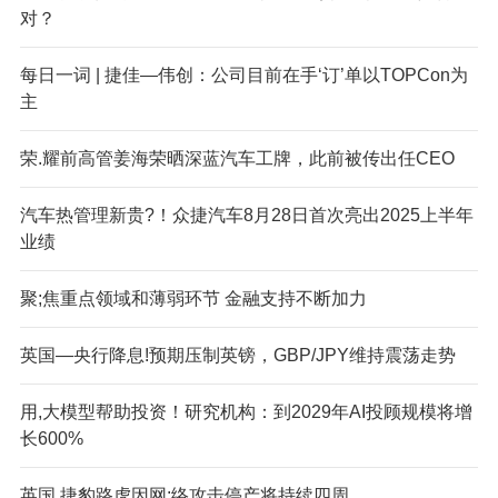
对？
每日一词 | 捷佳—伟创：公司目前在手‘订’单以TOPCon为
主
荣.耀前高管姜海荣晒深蓝汽车工牌，此前被传出任CEO
汽车热管理新贵?！众捷汽车8月28日首次亮出2025上半年
业绩
聚;焦重点领域和薄弱环节 金融支持不断加力
英国—央行降息!预期压制英镑，GBP/JPY维持震荡走势
用,大模型帮助投资！研究机构：到2029年AI投顾规模将增
长600%
英国,捷豹路虎因网:络攻击停产将持续四周