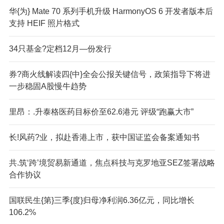
华{为} Mate 70 系列手机升级 HarmonyOS 6 开发者版本后
支持 HEIF 照片格式
34只基金?定档12月—份发行
券?商火线解读四{中}全会公报关键信号，政策指导下将进
一步稳固A股慢牛趋势
里昂：.升泰格医药目标价至62.6港元 评级“跑赢大市”
长!风药?业，拟赴香港上市，获中国证监会备案通知书
共.筑‘跨’境贸易新通道，焦点科技与克罗地亚SEZ签署战略
合作协议
国联民生{第}三季{度}归母净利润6.36亿元，同比增长
106.2%