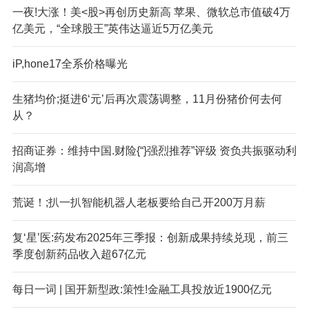
一夜!大涨！美<股>再创历史新高 苹果、微软总市值破4万
亿美元，“全球股王”英伟达逼近5万亿美元
iP,hone17全系价格曝光
生猪均价;挺进6‘元’后再次震荡调整，11月份猪价何去何
从？
招商证券：维持中国.财险{“}强烈推荐”评级 资负共振驱动利
润高增
荒诞！;扒一扒智能机器人老板要给自己开200万月薪
复‘星’医:药发布2025年三季报：创新成果持续兑现，前三
季度创新药品收入超67亿元
每日一词 | 国开新型政:策性!金融工具投放近1900亿元