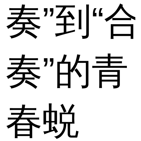
奏”到“合
奏”的青
春蜕