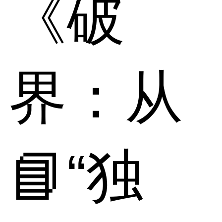
《破
界：从
📘“独