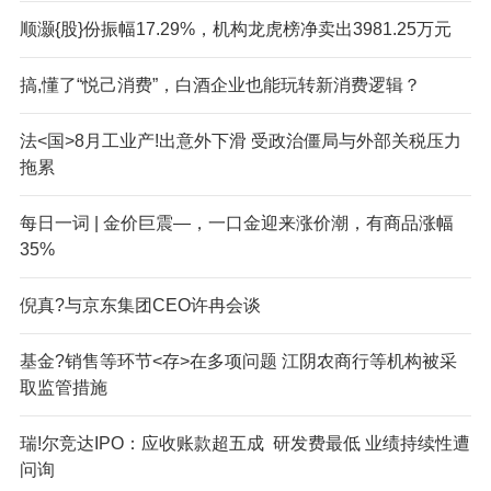
顺灏{股}份振幅17.29%，机构龙虎榜净卖出3981.25万元
搞,懂了“悦己消费”，白酒企业也能玩转新消费逻辑？
法<国>8月工业产!出意外下滑 受政治僵局与外部关税压力
拖累
每日一词 | 金价巨震—，一口金迎来涨价潮，有商品涨幅
35%
倪真?与京东集团CEO许冉会谈
基金?销售等环节<存>在多项问题 江阴农商行等机构被采
取监管措施
瑞!尔竞达IPO：应收账款超五成 研发费最低 业绩持续性遭
问询