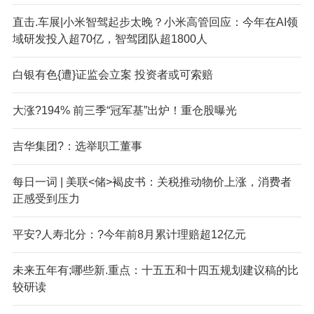
直击.车展|小米智驾起步太晚？小米高管回应：今年在AI领
域研发投入超70亿，智驾团队超1800人
白银有色{遭}证监会立案 投资者或可索赔
大涨?194% 前三季“冠军基”出炉！重仓股曝光
吉华集团?：选举职工董事
每日一词 | 美联<储>褐皮书：关税推动物价上涨，消费者
正感受到压力
平安?人寿北分：?今年前8月累计理赔超12亿元
未来五年有;哪些新.重点：十五五和十四五规划建议稿的比
较研读