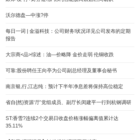
沃尔德盘—中涨?停
每日一词 | 金溢科技：公司财务!状况详见公司发布的定期
报告
大宗商<品>综述：油—价略降 金价走弱 伦铜收跌
可靠:股份聘任王向亭为公司副总经理及董事会秘书
南京银,行,江志纯：预计下半年净息差将保持高位稳定
省自{然}资源‘厅’党组成员、副厅长闵建平一行到杭钢调研
ST:香雪?连续2个交易日收盘价格涨幅偏离值累计达
35.11%