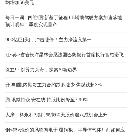
均增加56美元
每日一词 | 四维!图:新基于征程 6B辅助驾驶方案加速落地
预计明年二季度实现量产
900亿巨{头}，冲击涨停！主力净流入第一
江<苏>省省长许昆林会见法国巴黎银行首席执行官柏诺飞
徐立!：以算力为舟，探索AI新边界
开,盘|国;内期货主力合约跌多涨少 焦煤跌超3%
腾;讯减持众;安在线 持股比例降至7.99%
大摩：料永利?澳门未来60天股价逾八成机会上升
铜<钨>涨价的风吹向电子 覆铜板、半导体气体厂商如何应