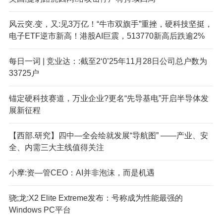
风云突.变，又:见3万亿！“牛市双旗手”重挫，硬科技坚挺，
电子ETF逆市新高！港股AI巨震，513770新高后跌逾2%
每日一词 | 竞业达：:截至2‘0’25年11月28日公司总户数为
33725户
锚定硬科技赛道，万业企业?更名“先导基电”开启半导体发
展新征程
【西部.研究】四中—全会绘就发展“导航图” ——产业、安
全、内需三大主线值得关注
小摩:资—管CEO：AI并非泡沫，而是机遇
骁;龙:X2 Elite Extreme发布：号称成为性能最强的
Windows PC平台