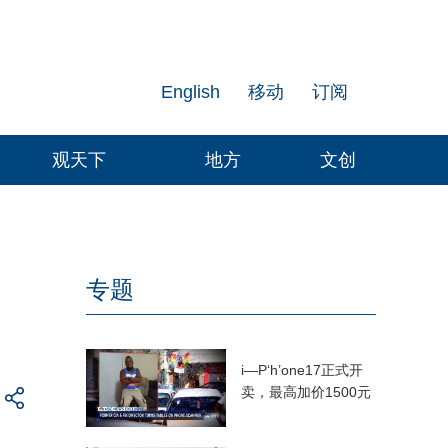
English
移动
订阅
观天下
地方
文创
专题
i—P‘h’one17正式开
卖，最高加价1500元