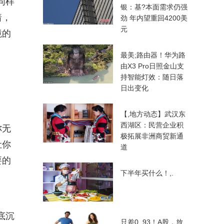
同样
银：基?本面需求仍强
着，
劲 年内望重回4200美
元
境的
最美;路由器！华为路
由X3 Pro日照金山支
持智能灯效：随日落
日出变化
【,地方动态】武汉东
西湖区：民营企业积
你无
极拓展非洲商贸新通
让你
道
要的
下半年买什么！,.
底沉
只差0..93！A股，放