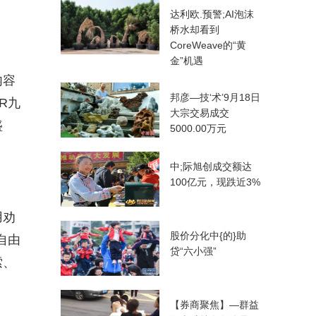
达利欧.预警;AI泡沫
桥水却看到
CoreWeave的“黄
金”机遇
内容
邦彦—技‘术’9月18日
R九
大宗交易成交
盛
5000.00万元
中;际旭创成交额达
100亿元，现跌近3%
用劝
股价分化中{的}助
自由
贷“六小强”
索、
【券商聚焦】—群益