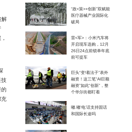
“政<策>+创新”双赋能
医疗器械产业国际化
破解
破局
行
候，
雷<军>：小米汽车将
开启现车选购，12月
26日24点前锁单年底
前可提车
探
巨头“变!着法子”表外
融资！这三笔“AI巨额
饪技
融资”如此“创新”，整
要的
个华尔街都盯着
都充
嘟.嘟‘电’话支持固话
和国际长途吗