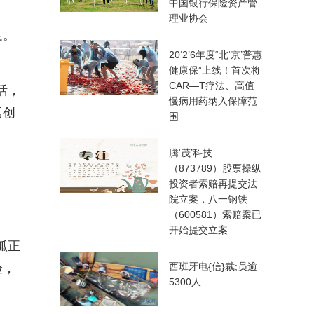
中国银行保险资产管
理业协会
足。
20‘2’6年度“北‘京’普惠
健康保”上线！首次将
CAR—T疗法、高值
活，
慢病用药纳入保障范
活创
围
腾‘茂’科技
（873789）股票操纵
投资者索赔再提交法
院立案，八一钢铁
（600581）索赔案已
开始提交立案
狐正
西班牙电{信}裁;员逾
验，
5300人