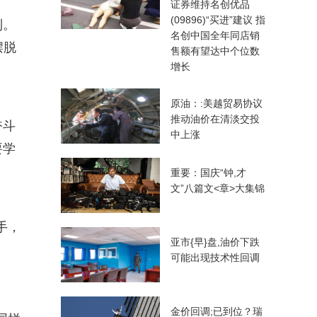
证券维持名创优品
(09896)“买进”建议 指
到。
名创中国全年同店销
摆脱
售额有望达中个位数
增长
原油：:美越贸易协议
推动油价在清淡交投
奋斗
中上涨
要学
重要：国庆“钟,才
文”八篇文<章>大集锦
手，
亚市{早}盘,油价下跌
可能出现技术性回调
金价回调;已到位？瑞