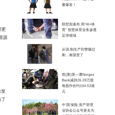
量爆发！
联想加速布:局“AI+体
都更
育” 智慧体育业务渗透
足球领域
源源
从强;制生产到警惕过
剩，泰国变了
凯{莱}英—遭Norges
Bank减持26.28万股
每股作价约104.53港
激发
元
为了
中‘国’保险,资产管理
业协会公众号更名为