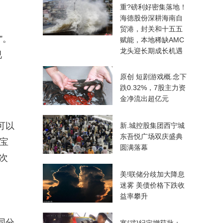
重?磅利好密集落地！
海德股份深耕海南自
贸港，封关和十五五
”。
赋能，本地稀缺AMC
龙头迎长期成长机遇
视
原创 短剧游戏概.念下
跌0.32%，7股主力资
金净流出超亿元
可以
新.城控股集团西宁城
东吾悦广场双庆盛典
宝
圆满落幕
次
美!联储分歧加大降息
迷雾 美债价格下跌收
益率攀升
同分