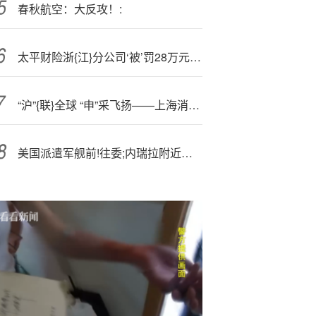
春秋航空：大反攻！:
太平财险浙{江}分公司‘被’罚28万元：给予投保人保险合同约定以外的保险费回扣或其他利益
“沪”{联}全球 “申”采飞扬——上海消费产业跃升样本调研
美国派遣军舰前!往委;内瑞拉附近打击毒品威胁