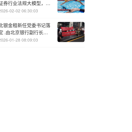
证券行业法规大模型，问
答准确率超 90%
2026-02-02 06:30:03
北银金租新任党委书记落
定 .由北京银行副行长毛
文利兼任
2026-01-28 08:09:03