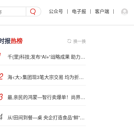
公众号
电子报
客户端
时报
热榜
换一换
千{里}科技;发布“AI+”战略成果 助力重庆打造智能网联新能源汽车之都
海<大>集团现3笔大宗交易 均为折价成交
最,亲民的鸿蒙—智行卖爆单！尚界H5开卖18小时 小订突破50000台
从!田间到餐—桌 央企打造食品“鲜”活样板