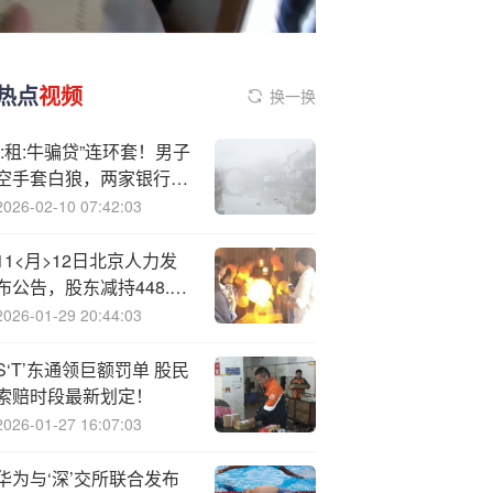
热点
视频
换一换
“:租:牛骗贷”连环套！男子
空手套白狼，两家银行何
以被骗超千万？| 局外人
2026-02-10 07:42:03
11<月>12日北京人力发
布公告，股东减持448.33
万股
2026-01-29 20:44:03
S‘T’东通领巨额罚单 股民
索赔时段最新划定！
2026-01-27 16:07:03
华为与‘深’交所联合发布